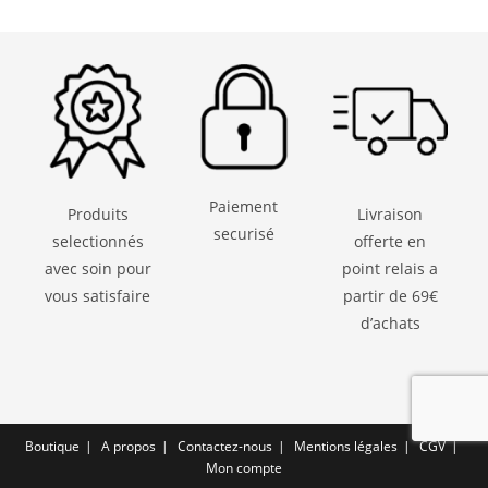
Paiement
Produits
Livraison
securisé
selectionnés
offerte en
avec soin pour
point relais a
vous satisfaire
partir de 69€
d’achats
Boutique
A propos
Contactez-nous
Mentions légales
CGV
Mon compte