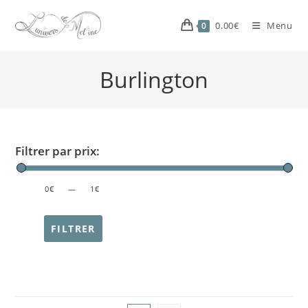
0.00
€
Menu
0
Burlington
Filtrer par prix:
PRICE:
0€
—
1€