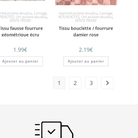
rimé polaire doudou
,
Lainage
,
Imprimé polaire doudou
,
Lainage
,
VEAUTES
,
Uni polaire doudou
,
NOUVEAUTES
,
Uni polaire doudou
,
VENTE PRIVEE
VENTE PRIVEE
Tissu fausse fourrure
Tissu bouclette / fourrure
géométrique écru
damier rose
1.99
€
2.19
€
Ajouter au panier
Ajouter au panier
1
2
3