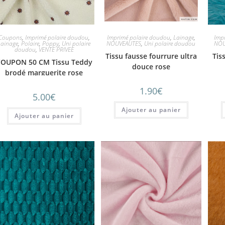
Coupons
,
Imprimé polaire doudou
,
Imprimé polaire doudou
,
Lainage
,
Imp
Lainage
,
Polaire
,
Poppy
,
Uni polaire
NOUVEAUTES
,
Uni polaire doudou
NOU
doudou
,
VENTE PRIVEE
Tissu fausse fourrure ultra
Tis
OUPON 50 CM Tissu Teddy
douce rose
brodé marguerite rose
1.90
€
5.00
€
Ajouter au panier
Ajouter au panier