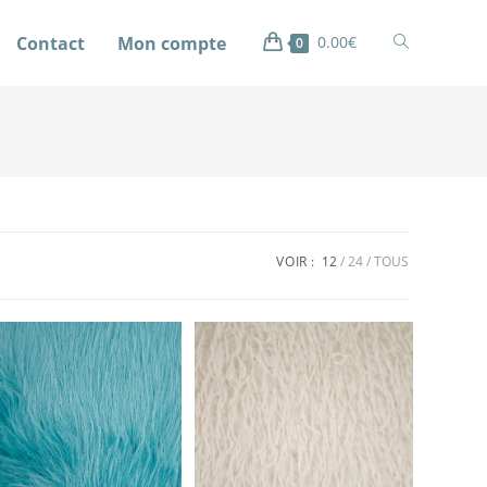
Contact
Mon compte
0.00
€
0
VOIR :
12
24
TOUS