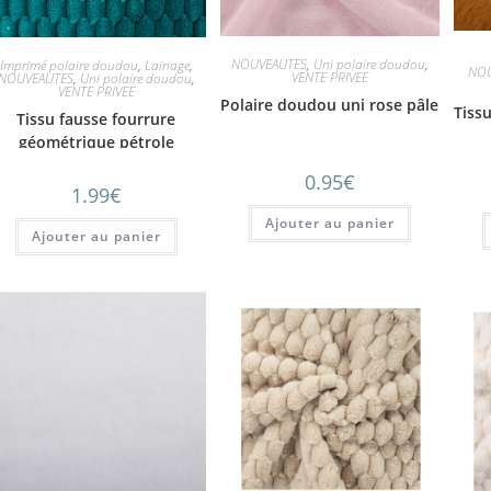
NOUVEAUTES
,
Uni polaire doudou
,
Imprimé polaire doudou
,
Lainage
,
NOU
VENTE PRIVEE
NOUVEAUTES
,
Uni polaire doudou
,
VENTE PRIVEE
Polaire doudou uni rose pâle
Tiss
Tissu fausse fourrure
géométrique pétrole
0.95
€
1.99
€
Ajouter au panier
Ajouter au panier