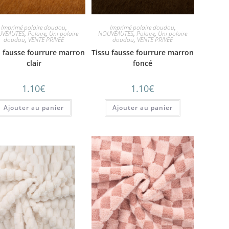
Imprimé polaire doudou
,
Imprimé polaire doudou
,
VEAUTES
,
Polaire
,
Uni polaire
NOUVEAUTES
,
Polaire
,
Uni polaire
doudou
,
VENTE PRIVEE
doudou
,
VENTE PRIVEE
u fausse fourrure marron
Tissu fausse fourrure marron
clair
foncé
1.10
€
1.10
€
Ajouter au panier
Ajouter au panier