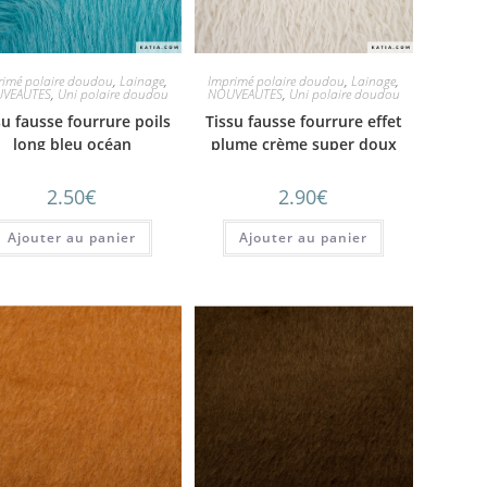
rimé polaire doudou
,
Lainage
,
Imprimé polaire doudou
,
Lainage
,
VEAUTES
,
Uni polaire doudou
NOUVEAUTES
,
Uni polaire doudou
su fausse fourrure poils
Tissu fausse fourrure effet
long bleu océan
plume crème super doux
2.50
€
2.90
€
Ajouter au panier
Ajouter au panier