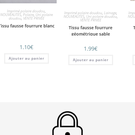
Imprimé polaire doudou
,
Imprimé polaire doudou
,
Lainage
,
Imp
NOUVEAUTES
,
Polaire
,
Uni polaire
NOUVEAUTES
,
Uni polaire doudou
,
NOU
doudou
,
VENTE PRIVEE
VENTE PRIVEE
Tissu fausse fourrure blanc
Tissu fausse fourrure
géométrique sable
1.10
€
1.99
€
Ajouter au panier
Ajouter au panier