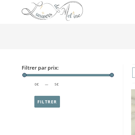
Filtrer par prix:
PRICE:
0€
—
5€