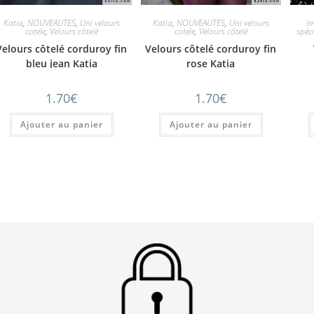
Katia
,
NOUVEAUTES
,
Uni velours
Katia
,
NOUVEAUTES
,
Uni velours
I
cotele
,
Velours côtelé
cotele
,
Velours côtelé
spéc
Velours côtelé corduroy fin
Velours côtelé corduroy fin
bleu jean Katia
rose Katia
1.70
€
1.70
€
Ajouter au panier
Ajouter au panier