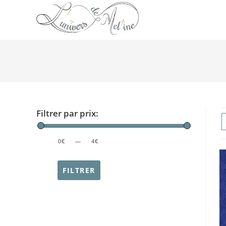
Filtrer par prix:
PRICE:
0€
—
4€