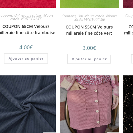
Coupons
,
Uni velours cotele
,
Velours
Cou
Coupons
,
Uni velours cotele
,
Velours
côtelé
,
VENTE PRIVEE
côtelé
,
VENTE PRIVEE
COUPON 65CM Velours
C
COUPON 55CM Velours
illeraie fine côte framboise
mill
milleraie fine côte vert
pomme coton
4.00
€
3.00
€
Ajouter au panier
Ajouter au panier