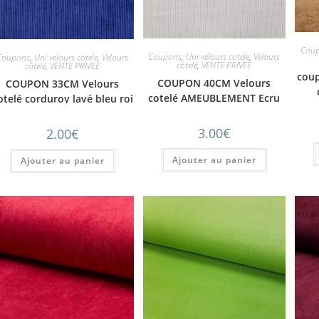
Cou
Coupons
,
Uni velours cotele
,
Velours
Coupons
,
Uni velours cotele
,
Velours
côtelé
,
VENTE PRIVEE
côtelé
,
VENTE PRIVEE
coup
COUPON 40CM Velours
COUPON 33CM Velours
cotelé AMEUBLEMENT Ecru
otelé corduroy lavé bleu roi
3.00
€
2.00
€
Ajouter au panier
Ajouter au panier