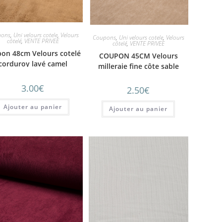
pons
,
Uni velours cotele
,
Velours
Coupons
,
Uni velours cotele
,
Velours
côtelé
,
VENTE PRIVEE
côtelé
,
VENTE PRIVEE
on 48cm Velours cotelé
COUPON 45CM Velours
corduroy lavé camel
milleraie fine côte sable
3.00
€
2.50
€
Ajouter au panier
Ajouter au panier