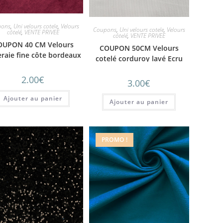
pons
,
Uni velours cotele
,
Velours
Coupons
,
Uni velours cotele
,
Velours
côtelé
,
VENTE PRIVEE
côtelé
,
VENTE PRIVEE
OUPON 40 CM Velours
COUPON 50CM Velours
eraie fine côte bordeaux
cotelé corduroy lavé Ecru
2.00
€
3.00
€
Ajouter au panier
Ajouter au panier
PROMO !