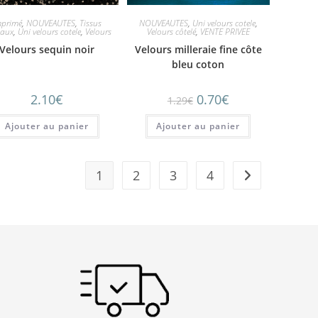
mprimé
,
NOUVEAUTES
,
Tissus
NOUVEAUTES
,
Uni velours cotele
,
iaux
,
Uni velours cotele
,
Velours
Velours côtelé
,
VENTE PRIVEE
Velours sequin noir
Velours milleraie fine côte
bleu coton
2.10
€
0.70
€
1.29
€
Ajouter au panier
Ajouter au panier
1
2
3
4