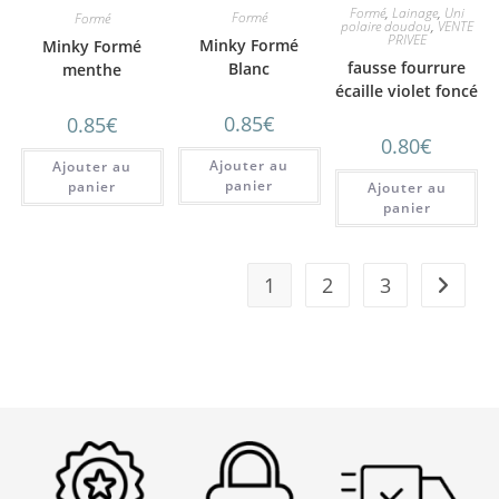
Formé
,
Lainage
,
Uni
Formé
Formé
polaire doudou
,
VENTE
PRIVEE
Minky Formé
Minky Formé
fausse fourrure
Blanc
menthe
écaille violet foncé
0.85
€
0.85
€
0.80
€
Ajouter au
Ajouter au
panier
panier
Ajouter au
panier
1
2
3