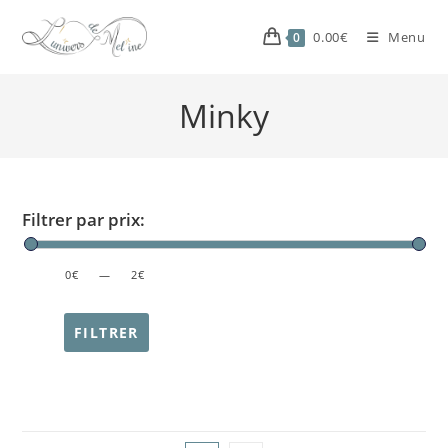
0.00
€
Menu
0
Minky
Filtrer par prix:
PRICE:
0€
—
2€