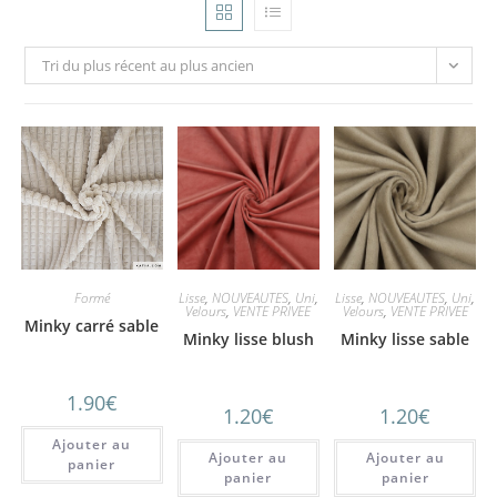
Tri du plus récent au plus ancien
Formé
Lisse
,
NOUVEAUTES
,
Uni
,
Lisse
,
NOUVEAUTES
,
Uni
,
Velours
,
VENTE PRIVEE
Velours
,
VENTE PRIVEE
Minky carré sable
Minky lisse blush
Minky lisse sable
1.90
€
1.20
€
1.20
€
Ajouter au
Ajouter au
Ajouter au
panier
panier
panier