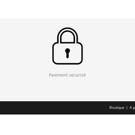
Paiement securisé
Boutique
A 