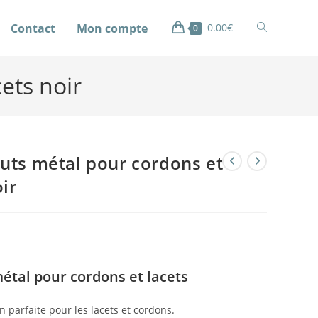
Contact
Mon compte
0.00
€
0
ets noir
uts métal pour cordons et
oir
tal pour cordons et lacets
n parfaite pour les lacets et cordons.