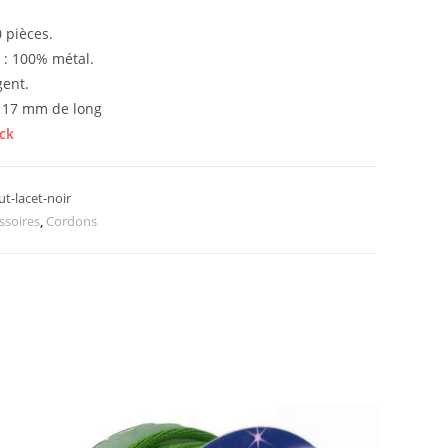
 pièces.
 : 100% métal.
gent.
 17 mm de long
ck
-lacet-noir
ssoires
,
Cordons