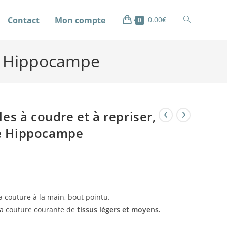
Contact
Mon compte
0.00
€
0
tte Hippocampe
les à coudre et à repriser,
e Hippocampe
la couture à la main, bout pointu.
la couture courante de
tissus légers et moyens.