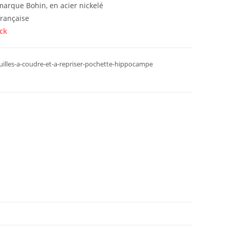
 marque Bohin, en acier nickelé
française
ck
uilles-a-coudre-et-a-repriser-pochette-hippocampe