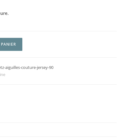
eure.
 PANIER
-aiguilles-couture-jersey-90
ine