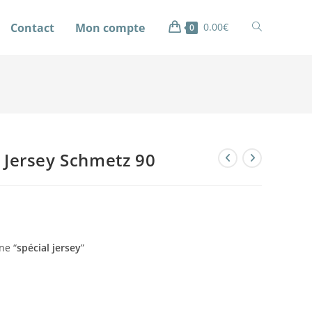
Contact
Mon compte
0.00
€
0
s Jersey Schmetz 90
ne “
spécial jersey
”