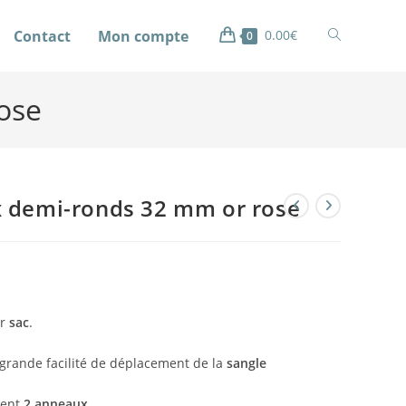
Contact
Mon compte
0.00
€
0
ose
 demi-ronds 32 mm or rose
r
sac
.
 grande facilité de déplacement de la
sangle
ient
2 anneaux
.