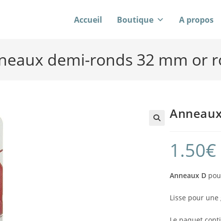
Accueil
Boutique
A propos
neaux demi-ronds 32 mm or r
Anneaux
1.50
€
Anneaux D
pou
Lisse pour une
Le paquet cont