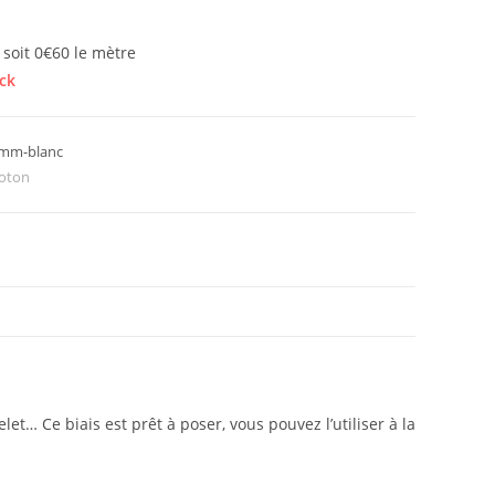
 soit 0€60 le mètre
ck
mm-blanc
oton
let… Ce biais est prêt à poser, vous pouvez l’utiliser à la