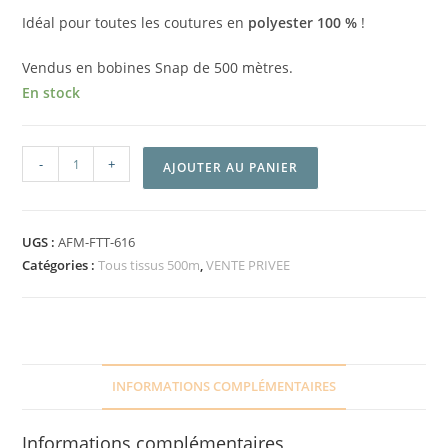
Idéal pour toutes les coutures en
polyester 100 %
!
Vendus en bobines Snap de 500 mètres.
En stock
-
+
AJOUTER AU PANIER
UGS :
AFM-FTT-616
Catégories :
Tous tissus 500m
,
VENTE PRIVEE
INFORMATIONS COMPLÉMENTAIRES
Informations complémentaires