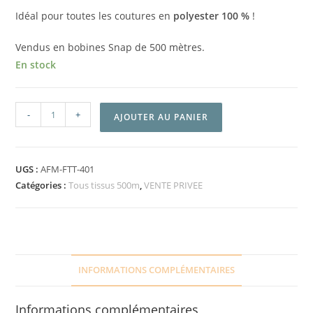
Idéal pour toutes les coutures en
polyester 100 %
!
Vendus en bobines Snap de 500 mètres.
En stock
-
+
AJOUTER AU PANIER
UGS :
AFM-FTT-401
Catégories :
Tous tissus 500m
,
VENTE PRIVEE
INFORMATIONS COMPLÉMENTAIRES
Informations complémentaires