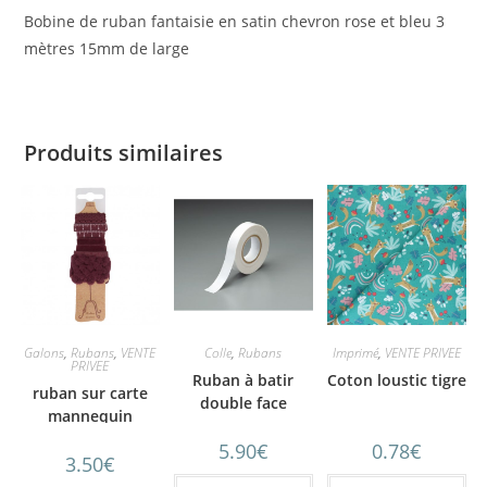
Bobine de ruban fantaisie en satin chevron rose et bleu 3
mètres 15mm de large
Produits similaires
Galons
,
Rubans
,
VENTE
Colle
,
Rubans
Imprimé
,
VENTE PRIVEE
PRIVEE
Ruban à batir
Coton loustic tigre
ruban sur carte
double face
mannequin
bordeaux
5.90
€
0.78
€
3.50
€