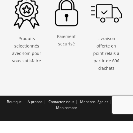
Paiement
Produits
Livraison
securisé
selectionnés
offerte en
avec soin pour
point relais a
vous satisfaire
partir de 69€
d’achats
Boutique
A propos
Contactez-nous
Mentions légales
CGV
Mon compte