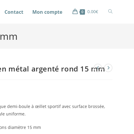
Contact
Mon compte
0.00
€
0
5 mm
en métal argenté rond 15 mm
ue demi-boule à œillet sportif avec surface brossée,
tyle uniforme.
tons diamètre 15 mm