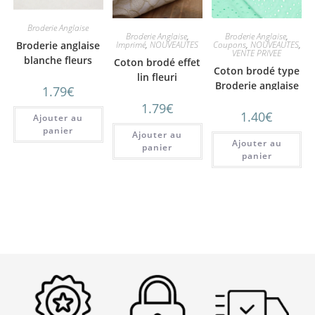
Broderie Anglaise
Broderie Anglaise
,
Broderie Anglaise
,
Imprimé
,
NOUVEAUTES
Coupons
,
NOUVEAUTES
,
Broderie anglaise
VENTE PRIVEE
blanche fleurs
Coton brodé effet
Coton brodé type
étoilés
lin fleuri
Broderie anglaise
1.79
€
vert d’eau fleurs
1.79
€
1.40
€
arc en ciel
Ajouter au
panier
Ajouter au
Ajouter au
panier
panier