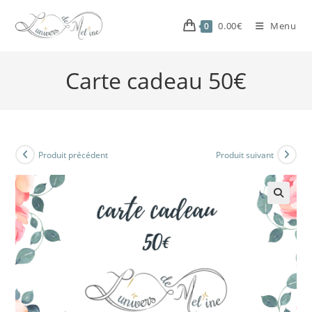
0.00
€
Menu
0
Carte cadeau 50€
Produit précédent
Produit suivant