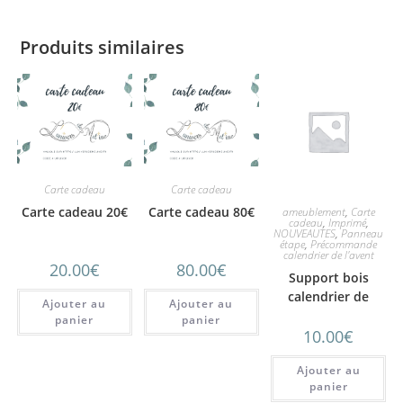
Produits similaires
Carte cadeau
Carte cadeau
Carte cadeau 20€
Carte cadeau 80€
ameublement
,
Carte
cadeau
,
Imprimé
,
NOUVEAUTES
,
Panneau
étape
,
Précommande
calendrier de l'avent
20.00
€
80.00
€
Support bois
calendrier de
Ajouter au
Ajouter au
l’avent
panier
panier
10.00
€
Ajouter au
panier