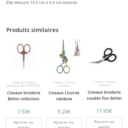
Elle mesure 13.5 cm x 6.5 cm environ
Produits similaires
Ciseaux
,
Ciseaux
Ciseaux
,
Ciseaux
Ciseaux
,
Ciseaux
broderie
broderie
,
NOUVEAUTES
broderie
Ciseaux broderie
Ciseaux broderie
Ciseaux Licorne
coudes fins Bohin
Bohin collection
rainbow
Blossom orange
17.95
€
7.50
€
9.20
€
9cm
Ajouter au
Ajouter au
Ajouter au
panier
panier
panier