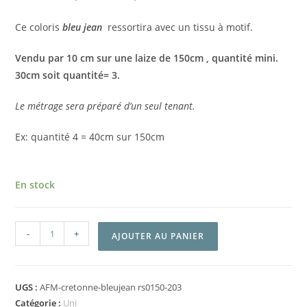
Ce coloris
bleu jean
ressortira avec un tissu à motif.
Vendu par 10 cm sur une laize de 150cm , quantité mini.
30cm soit quantité= 3.
Le métrage sera préparé d’un seul tenant.
Ex: quantité 4 = 40cm sur 150cm
En stock
-
+
AJOUTER AU PANIER
UGS :
AFM-cretonne-bleujean rs0150-203
Catégorie :
Uni