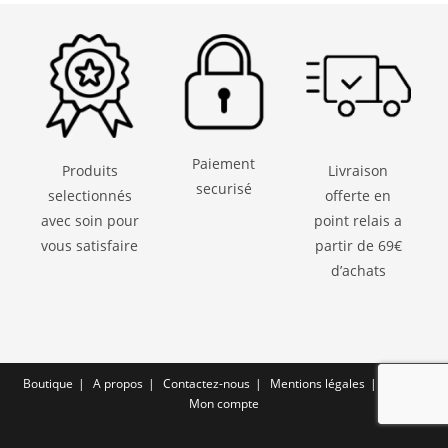
Paiement
Produits
Livraison
securisé
selectionnés
offerte en
avec soin pour
point relais a
vous satisfaire
partir de 69€
d’achats
Boutique
A propos
Contactez-nous
Mentions légales
CGV
Mon compte