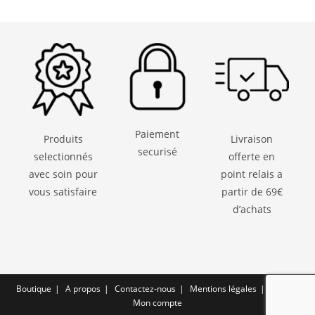
Paiement
Produits
Livraison
securisé
selectionnés
offerte en
avec soin pour
point relais a
vous satisfaire
partir de 69€
d’achats
Boutique
A propos
Contactez-nous
Mentions légales
CGV
Mon compte