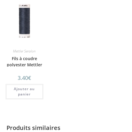
Mettler Seralon
Fils à coudre
polyester Mettler
SERALON 200m
3.40
€
n°311
Ajouter au
panier
Produits similaires