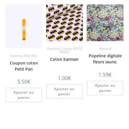
Imprimé
,
Licence
,
VENTE
Imprimé
PRIVEE
Popeline digitale
Imprimé
,
Petit Pan
Coton batman
fleurs jaune,
Coupon coton
prune, verte
Petit Pan
1.59
€
Calendula Jaune
1.00
€
5.50
€
Ajouter au
Ajouter au
panier
Ajouter au
panier
panier