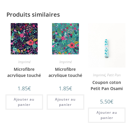
Produits similaires
Imprimé
Imprimé
Microfibre
Microfibre
acrylique touché
acrylique touché
Imprimé
,
Petit Pan
coton fleurs d’été
coton fleurs d’été
Coupon coton
1.85
€
fond bleu marine
1.85
€
fond paon
Petit Pan Osami
Turquoise
Ajouter au
Ajouter au
5.50
€
panier
panier
Ajouter au
panier