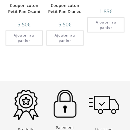
coton fleurs d’été
Coupon coton
Coupon coton
1.85
€
fond bleu marine
Petit Pan Osami
Petit Pan Django
Turquoise
Tangerine
Ajouter au
5.50
€
5.50
€
panier
Ajouter au
Ajouter au
panier
panier
Paiement
Produits
Livraison