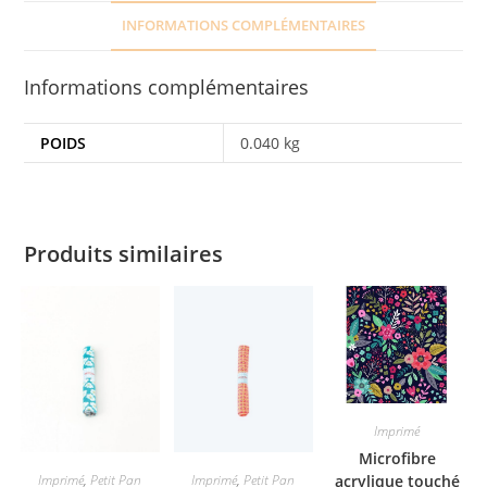
INFORMATIONS COMPLÉMENTAIRES
Informations complémentaires
POIDS
0.040 kg
Produits similaires
Imprimé
Microfibre
acrylique touché
Imprimé
,
Petit Pan
Imprimé
,
Petit Pan