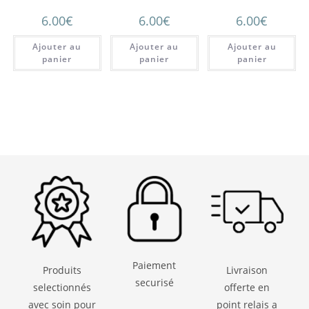
Rose- Fond gris”
T15
Branche” – T15
6.00
€
6.00
€
6.00
€
Ajouter au
Ajouter au
Ajouter au
panier
panier
panier
Paiement
Produits
Livraison
securisé
selectionnés
offerte en
avec soin pour
point relais a