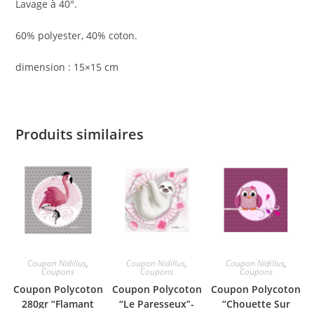
Lavage à 40°.
60% polyester, 40% coton.
dimension : 15×15 cm
Produits similaires
Coupon Nidillus
,
Coupon Nidillus
,
Coupon Nidillus
,
Coupons
Coupons
Coupons
Coupon Polycoton
Coupon Polycoton
Coupon Polycoton
280gr “Flamant
“Le Paresseux”-
“Chouette Sur