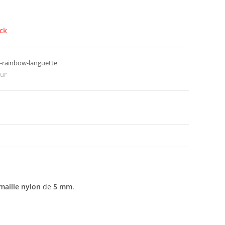
ck
e-rainbow-languette
ur
maille nylon
de
5 mm
.