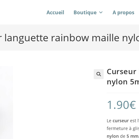
Accueil
Boutique
A propos
 languette rainbow maille n
Curseur 
nylon 
1.90
€
Le
curseur
est 
fermeture à glis
nylon
de
5 mm