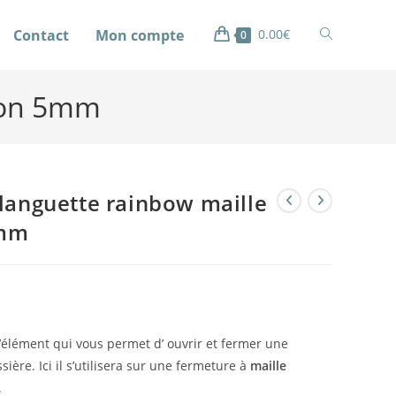
Contact
Mon compte
0.00
€
0
ylon 5mm
languette rainbow maille
5mm
l’élément qui vous permet d’ ouvrir et fermer une
sière. Ici il s’utilisera sur une fermeture à
maille
.