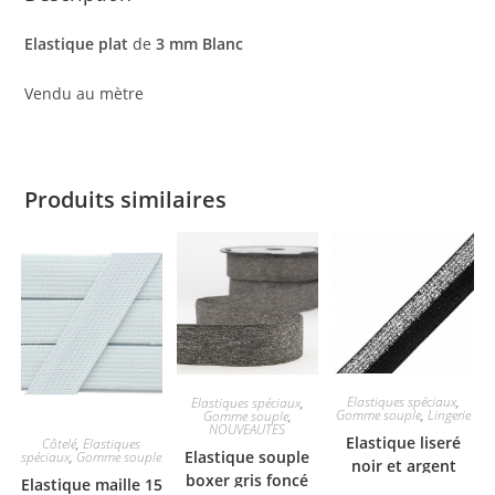
Elastique plat
de
3 mm Blanc
Vendu au mètre
Produits similaires
Elastiques spéciaux
,
Elastiques spéciaux
,
Gomme souple
,
Lingerie
Gomme souple
,
NOUVEAUTES
Elastique liseré
Côtelé
,
Elastiques
Elastique souple
spéciaux
,
Gomme souple
noir et argent
boxer gris foncé
Elastique maille 15
17mm