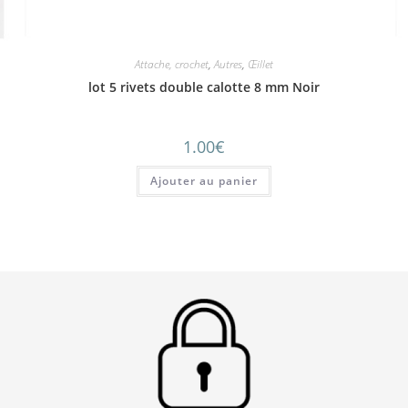
Attache, crochet
,
Autres
,
Œillet
lot 5 rivets double calotte 8 mm Noir
1.00
€
Ajouter au panier