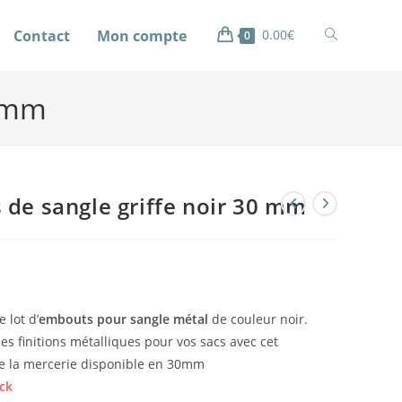
Contact
Mon compte
0.00
€
0
0 mm
de sangle griffe noir 30 mm
 lot d’
embouts pour sangle métal
de couleur noir.
les finitions métalliques pour vos sacs avec cet
 la mercerie disponible en 30mm
ck