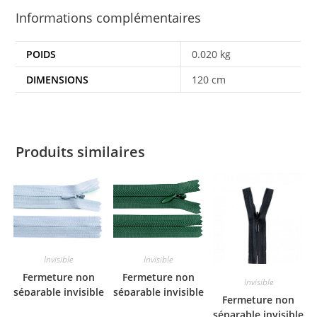
Informations complémentaires
POIDS
0.020 kg
DIMENSIONS
120 cm
Produits similaires
Invisible
Invisible
Fermeture non
Fermeture non
Invisible
séparable invisible
séparable invisible
Fermeture non
bleu ciel 20 cm
vert foncé 20 cm
séparable invisible