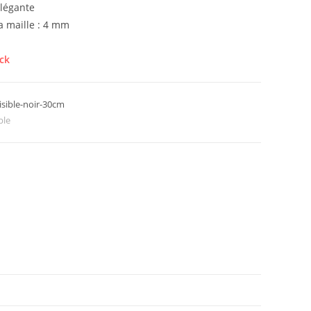
élégante
a maille : 4 mm
ck
isible-noir-30cm
ble