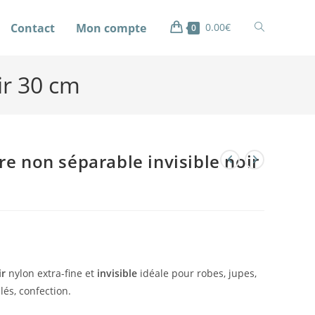
Contact
Mon compte
0.00
€
0
ir 30 cm
e non séparable invisible noir
ir
nylon extra-fine et
invisible
idéale pour robes, jupes,
lés, confection.