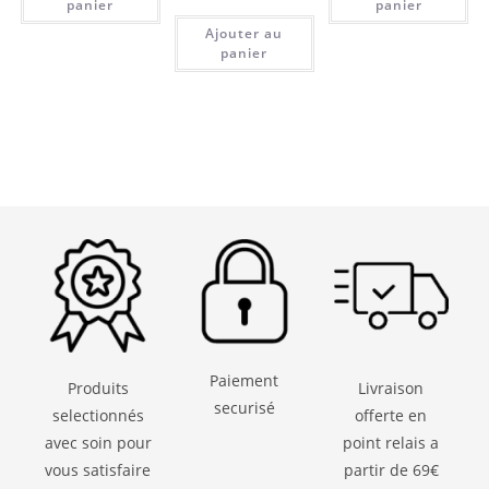
panier
panier
Ajouter au
panier
Paiement
Produits
Livraison
securisé
selectionnés
offerte en
avec soin pour
point relais a
vous satisfaire
partir de 69€