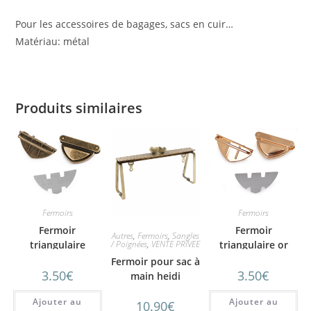
Pour les accessoires de bagages, sacs en cuir…
Matériau: métal
Produits similaires
Fermoirs
Fermoirs
Fermoir
Fermoir
Autres
,
Fermoirs
,
Sangles
/ Poignées
,
VENTE PRIVEE
triangulaire
triangulaire or
bronze
rose
Fermoir pour sac à
3.50
€
3.50
€
main heidi
Ajouter au
Ajouter au
10.90
€