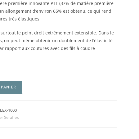
ière première innovante PTT (37% de matière première
un allongement d’environ 65% est obtenu, ce qui rend
ures très élastiques.
surtout le point droit extrêmement extensible. Dans le
s, on peut même obtenir un doublement de l’élasticité
ar rapport aux coutures avec des fils à coudre
.
 PANIER
LEX-1000
er Seraflex