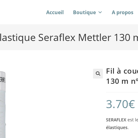
Accueil
Boutique
A propos
élastique Seraflex Mettler 130
Fil à co
130 m n
3.70
€
SERAFLEX
est l
élastiques
.