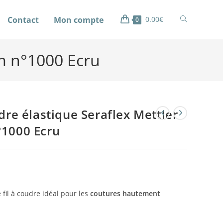
Contact
Mon compte
0.00
€
0
 m n°1000 Ecru
udre élastique Seraflex Mettler
°1000 Ecru
e fil à coudre idéal pour les
coutures hautement