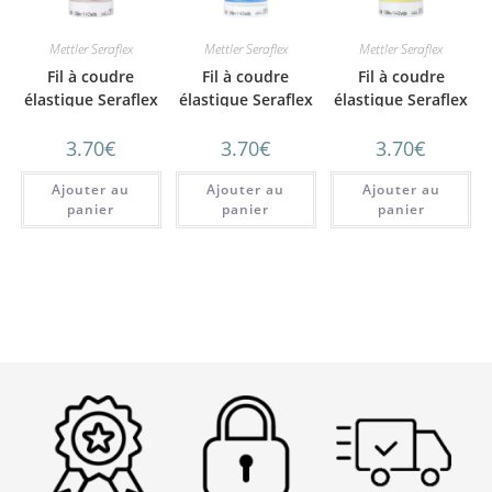
Mettler Seraflex
Mettler Seraflex
Mettler Seraflex
Fil à coudre
Fil à coudre
Fil à coudre
élastique Seraflex
élastique Seraflex
élastique Seraflex
Mettler 130 m
Mettler 130 m
Mettler 130 m
3.70
€
3.70
€
3.70
€
n°511 Rose blush
n°818 Bleu
n°141 Narcisse
Ajouter au
Ajouter au
Ajouter au
panier
panier
panier