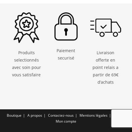
Paiement
Produits
Livraison
securisé
selectionnés
offerte en
avec soin pour
point relais a
vous satisfaire
partir de 69€
d’achats
Boutique
A propos
Contactez-nous
Mentions légales
CGV
Mon compte