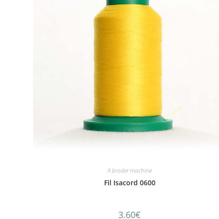
A broder machine
Fil Isacord 0600
3.60
€