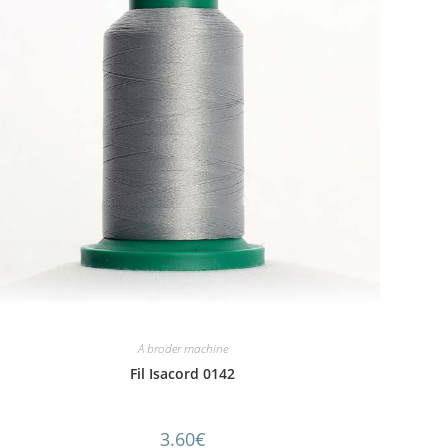
A broder machine
Fil Isacord 0142
3.60
€