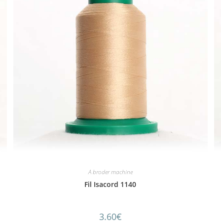
A broder machine
Fil Isacord 1140
3.60
€