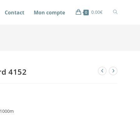
Contact
Mon compte
0.00
€
0
ord 4152
0 1000m