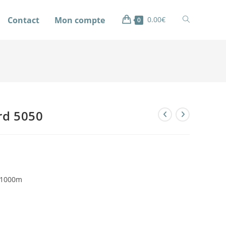
Contact
Mon compte
0.00
€
0
ord 5050
0 1000m