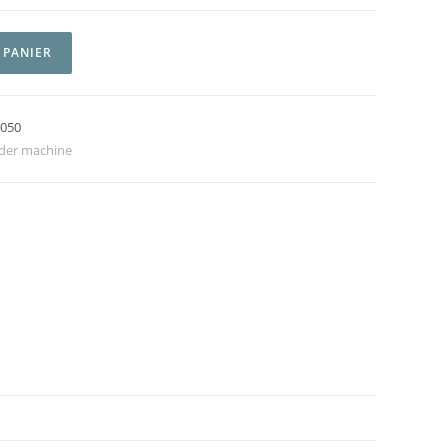
 PANIER
5050
der machine