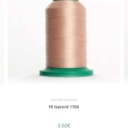
A broder machine
Fil Isacord 1760
3.60
€