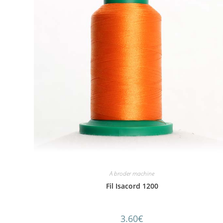
A broder machine
Fil Isacord 1200
3.60
€