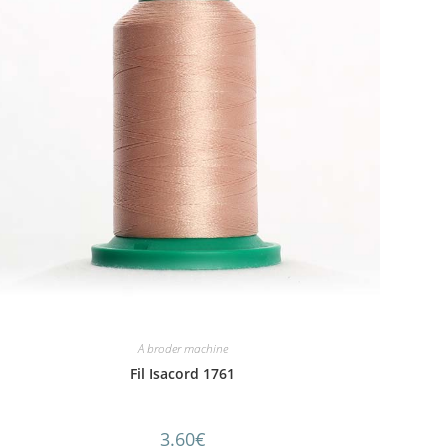
A broder machine
Fil Isacord 1761
3.60
€