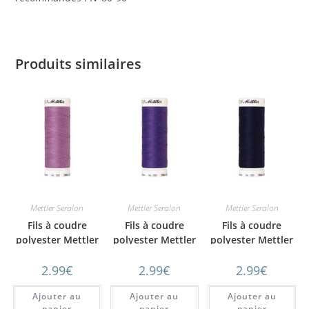
Produits similaires
Mettler Seralon
Mettler Seralon
Mettler Seralon
Fils à coudre
Fils à coudre
Fils à coudre
polyester Mettler
polyester Mettler
polyester Mettler
SERALON 200m
SERALON 200m
SERALON 200m
2.99
€
2.99
€
2.99
€
n°57
N°30
N°16
Ajouter au
Ajouter au
Ajouter au
panier
panier
panier