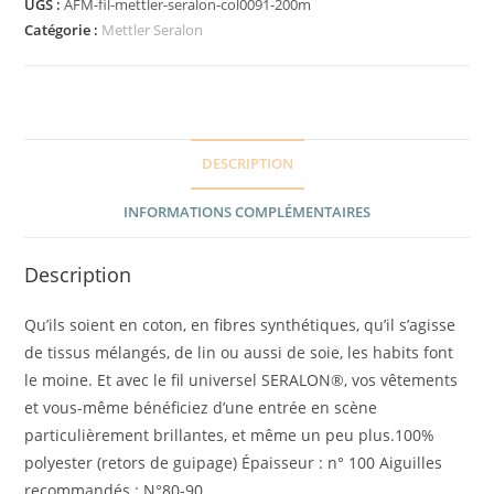
UGS :
AFM-fil-mettler-seralon-col0091-200m
Catégorie :
Mettler Seralon
DESCRIPTION
INFORMATIONS COMPLÉMENTAIRES
Description
Qu’ils soient en coton, en fibres synthétiques, qu’il s’agisse
de tissus mélangés, de lin ou aussi de soie, les habits font
le moine. Et avec le fil universel SERALON®, vos vêtements
et vous-même bénéficiez d’une entrée en scène
particulièrement brillantes, et même un peu plus.100%
polyester (retors de guipage) Épaisseur : n° 100 Aiguilles
recommandés : N°80-90