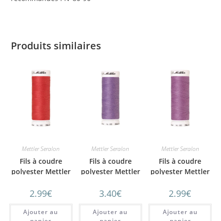
Produits similaires
Mettler Seralon
Mettler Seralon
Mettler Seralon
Fils à coudre
Fils à coudre
Fils à coudre
polyester Mettler
polyester Mettler
polyester Mettler
SERALON 200m
SERALON 200m
SERALON 200m
2.99
€
3.40
€
2.99
€
N°89
N°9
n°57
Ajouter au
Ajouter au
Ajouter au
panier
panier
panier