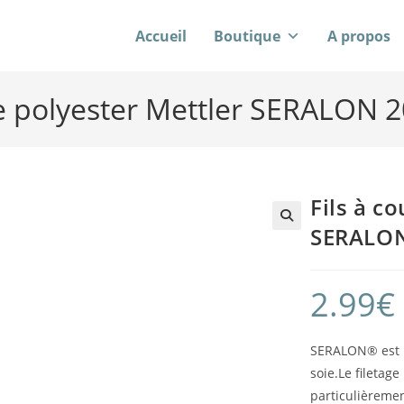
Accueil
Boutique
A propos
re polyester Mettler SERALON
Fils à c
SERALON
2.99
€
SERALON® est u
soie.Le fileta
particulièremen