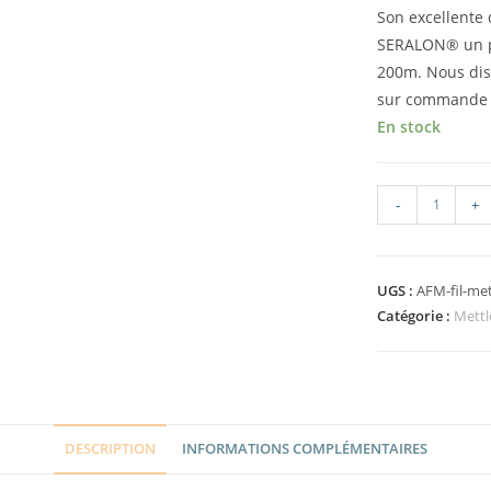
Son excellente 
SERALON® un pa
200m. Nous disp
sur commande
En stock
-
+
UGS :
AFM-fil-me
Catégorie :
Mettl
DESCRIPTION
INFORMATIONS COMPLÉMENTAIRES