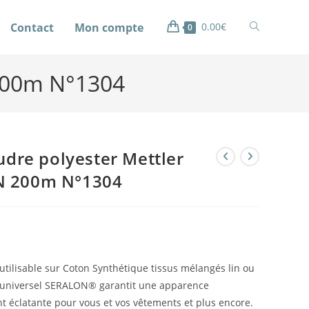
Contact
Mon compte
0.00
€
0
 200m N°1304
oudre polyester Mettler
 200m N°1304
tilisable sur Coton Synthétique tissus mélangés lin ou
ge universel SERALON® garantit une apparence
t éclatante pour vous et vos vêtements et plus encore.