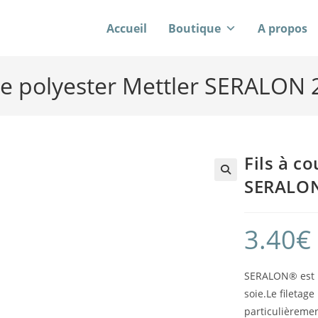
Accueil
Boutique
A propos
dre polyester Mettler SERALON
Fils à c
SERALON
3.40
€
SERALON® est u
soie.Le fileta
particulièremen