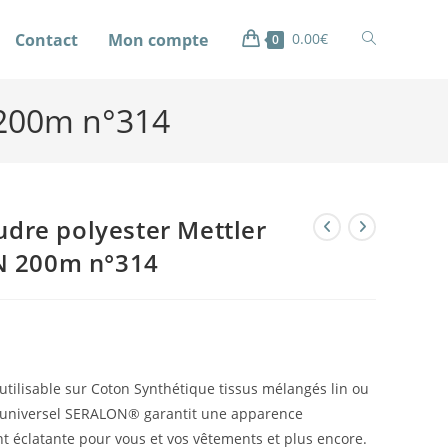
Contact
Mon compte
0.00
€
0
 200m n°314
oudre polyester Mettler
 200m n°314
tilisable sur Coton Synthétique tissus mélangés lin ou
ge universel SERALON® garantit une apparence
t éclatante pour vous et vos vêtements et plus encore.