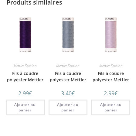
Produits similaires
Mettler Seralon
Mettler Seralon
Mettler Seralon
Fils à coudre
Fils à coudre
Fils à coudre
polyester Mettler
polyester Mettler
polyester Mettler
SERALON 200m
SERALON 200m
SERALON 200m
2.99
€
3.40
€
2.99
€
n°46
n°42
N°27
Ajouter au
Ajouter au
Ajouter au
panier
panier
panier