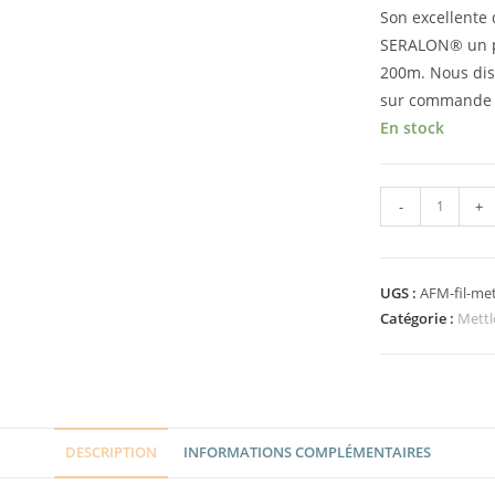
Son excellente 
SERALON® un pa
200m. Nous disp
sur commande
En stock
-
+
UGS :
AFM-fil-me
Catégorie :
Mettl
DESCRIPTION
INFORMATIONS COMPLÉMENTAIRES