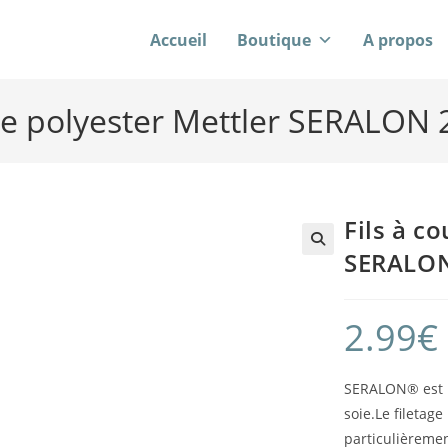
Accueil
Boutique
A propos
dre polyester Mettler SERALON
Fils à c
SERALON
2.99
€
SERALON® est u
soie.Le fileta
particulièremen