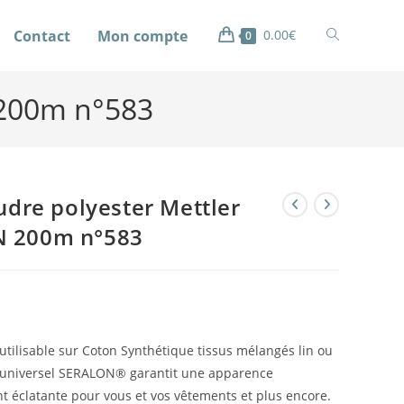
Contact
Mon compte
0.00
€
0
 200m n°583
oudre polyester Mettler
 200m n°583
tilisable sur Coton Synthétique tissus mélangés lin ou
ge universel SERALON® garantit une apparence
t éclatante pour vous et vos vêtements et plus encore.