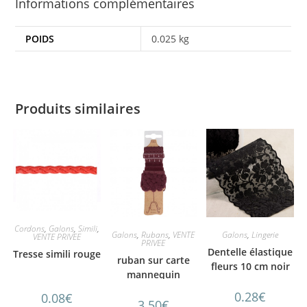
Informations complémentaires
POIDS
0.025 kg
Produits similaires
Cordons
,
Galons
,
Simili
,
Galons
,
Rubans
,
VENTE
Galons
,
Lingerie
VENTE PRIVEE
PRIVEE
Dentelle élastique
Tresse simili rouge
ruban sur carte
fleurs 10 cm noir
mannequin
bordeaux
0.28
€
0.08
€
3.50
€