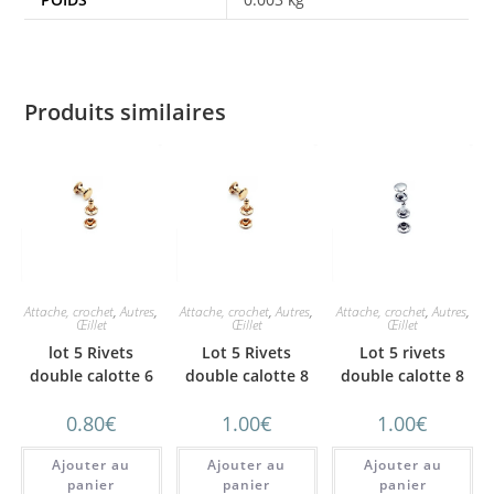
Produits similaires
Attache, crochet
,
Autres
,
Attache, crochet
,
Autres
,
Attache, crochet
,
Autres
,
Œillet
Œillet
Œillet
lot 5 Rivets
Lot 5 Rivets
Lot 5 rivets
double calotte 6
double calotte 8
double calotte 8
mm or léger
mm or
mm Argent
0.80
€
1.00
€
1.00
€
Ajouter au
Ajouter au
Ajouter au
panier
panier
panier