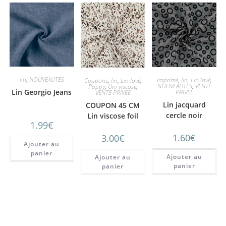
lin
,
NOUVEAUTES
Imprimé
,
lin
,
Lin lavé
,
Coupons
,
lin
,
Lin lavé
,
NOUVEAUTES
,
VENTE
Poppy
,
Uni viscose
,
Lin Georgio Jeans
PRIVEE
VENTE PRIVEE
Lin jacquard
COUPON 45 CM
cercle noir
Lin viscose foil
1.99
€
animal graou
1.60
€
3.00
€
Ajouter au
panier
Ajouter au
Ajouter au
panier
panier