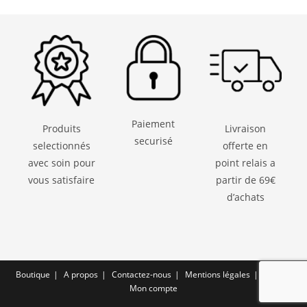
Paiement
Produits
Livraison
securisé
selectionnés
offerte en
avec soin pour
point relais a
vous satisfaire
partir de 69€
d’achats
Boutique
A propos
Contactez-nous
Mentions légales
CGV
Mon compte