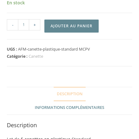
En stock
-
+
AJOUTER AU PANIER
UGS :
AFM-canette-plastique-standard MCPV
Catégorie :
Canette
DESCRIPTION
INFORMATIONS COMPLÉMENTAIRES
Description