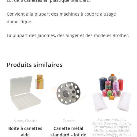
Lot de
5 canettes en plastique
Standard.
Convient à la plupart des machines à coudre à usage
domestique.
La plupart des Janomes, des Singer et des modèles Brother.
Produits similaires
A broder machine
,
Autres
,
Canette
Canette
Autres
,
Broderie
,
Canette
,
Les spéciaux et coffrets
,
Boite à canettes
Canette métal
Mettler Seraflex
,
Mettler
Seralon
,
Surjeteuse
,
Tous
vide
standard – lot de