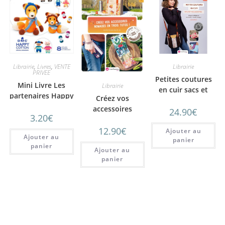
Librairie
,
Livres
,
VENTE
Librairie
PRIVEE
Petites coutures
Mini Livre Les
Librairie
en cuir sacs et
partenaires Happy
Créez vos
accessoires
cotton
accessoires
24.90
€
3.20
€
nomades en trois
12.90
€
tutos !
Ajouter au
Ajouter au
panier
panier
Ajouter au
panier