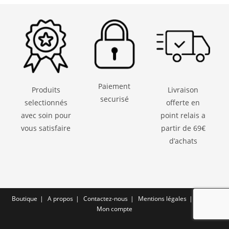
Paiement
Produits
Livraison
securisé
selectionnés
offerte en
avec soin pour
point relais a
vous satisfaire
partir de 69€
d’achats
Boutique
A propos
Contactez-nous
Mentions légales
CGV
Mon compte