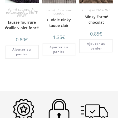
Formé
,
Lainage
,
Uni
Formé
,
NOUVEAUTES
Formé
,
Uni polaire
polaire doudou
,
VENTE
doudou
PRIVEE
Minky Formé
Cuddle Binky
chocolat
fausse fourrure
taupe clair
écaille violet foncé
0.85
€
1.35
€
0.80
€
Ajouter au
Ajouter au
panier
Ajouter au
panier
panier