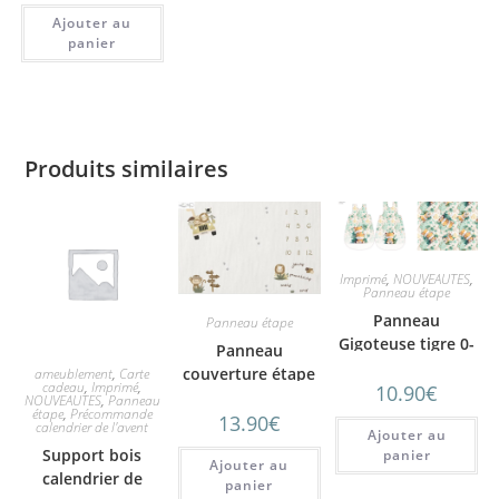
Ajouter au
panier
Produits similaires
Imprimé
,
NOUVEAUTES
,
Panneau étape
Panneau
Panneau étape
Gigoteuse tigre 0-
Panneau
6 mois
couverture étape
ameublement
,
Carte
cadeau
,
Imprimé
,
10.90
€
SAFARI
NOUVEAUTES
,
Panneau
étape
,
Précommande
13.90
€
calendrier de l'avent
Ajouter au
Support bois
panier
Ajouter au
calendrier de
panier