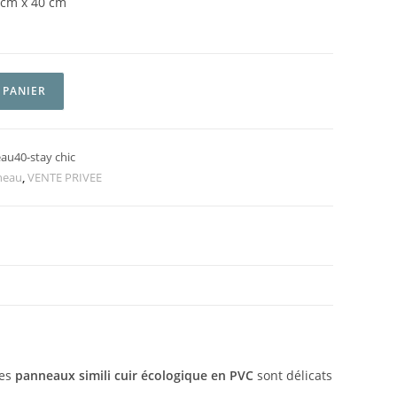
 cm x 40 cm
 PANIER
u40-stay chic
neau
,
VENTE PRIVEE
les
panneaux simili cuir écologique en PVC
sont délicats