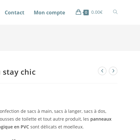
Contact
Mon compte
0.00
€
0
stay chic
confection de sacs à main, sacs à langer, sacs à dos,
rousses de toilette et tout autre produit, les
panneaux
logique en PVC
sont délicats et moelleux.