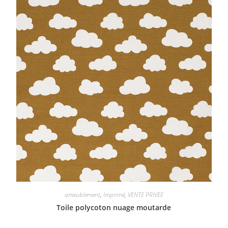
ameublement
,
Imprimé
,
VENTE PRIVEE
Toile polycoton nuage moutarde