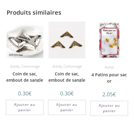
Produits similaires
Autres
,
Cartonnage
Autres
,
Cartonnage
Autres
Coin de sac,
Coin de sac,
4 Patins pour sac
embout de sangle
embout de sangle
or
argent ciselé 30
or ciselé 23 mm
0.30
€
0.30
€
mm
2.05
€
Ajouter au
Ajouter au
Ajouter au
panier
panier
panier