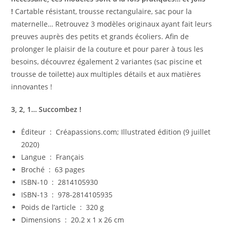
!
Cartable résistant, trousse rectangulaire, sac pour la
maternelle… Retrouvez 3 modèles originaux ayant fait leurs
preuves auprès des petits et grands écoliers. Afin de
prolonger le plaisir de la couture et pour parer à tous les
besoins, découvrez également 2 variantes (sac piscine et
trousse de toilette) aux multiples détails et aux matières
innovantes !
3, 2, 1… Succombez !
Éditeur ‏ : ‎
Créapassions.com; Illustrated édition (9 juillet
2020)
Langue ‏ : ‎
Français
Broché ‏ : ‎
63 pages
ISBN-10 ‏ : ‎
2814105930
ISBN-13 ‏ : ‎
978-2814105935
Poids de l’article ‏ : ‎
320 g
Dimensions ‏ : ‎
20.2 x 1 x 26 cm