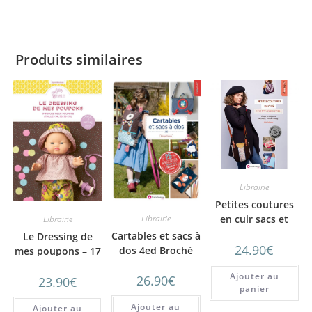
Produits similaires
Librairie
Petites coutures
Librairie
en cuir sacs et
Librairie
accessoires
Cartables et sacs à
Le Dressing de
24.90
€
dos 4ed Broché
mes poupons – 17
Mavada
tenues pour
Ajouter au
26.90
€
23.90
€
poupons (tailles
panier
34, 36, 38 cm)
Ajouter au
Ajouter au